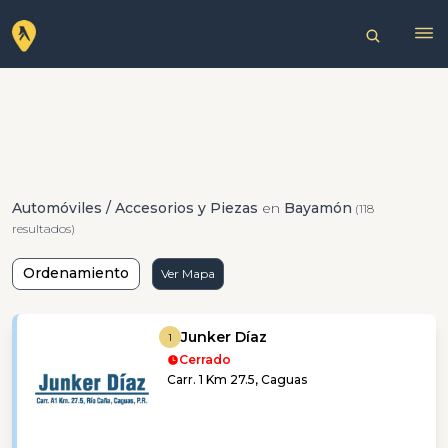
Automóviles / Accesorios y Piezas
en
Bayamón
(118
resultados)
Ordenamiento
Ver Mapa
Junker Díaz
1
Cerrado
Carr. 1 Km 27.5, Caguas