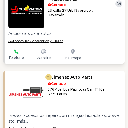
Cerrado
JJ1 calle 27 Urb Riverview,
Bayamón
Accesorios para autos
Automóviles / Accesorios y Piezas
Teléfono
Website
Ir al mapa
Jimenez Auto Parts
11
Cerrado
576 Ave. Los Patriotas Carr 111 Km
32.9, Lares
Piezas, accesorios, reparacion mangas hidraulicas, power
ste
más...