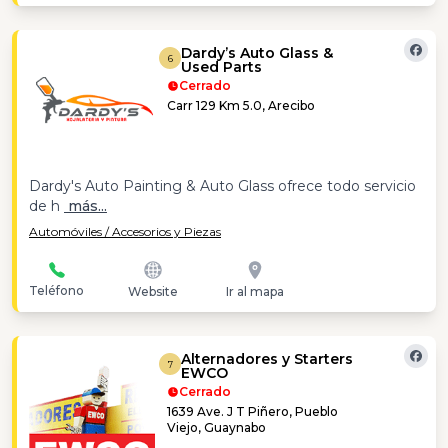
Dardy’s Auto Glass &
6
Used Parts
Cerrado
Carr 129 Km 5.0, Arecibo
Dardy's Auto Painting & Auto Glass ofrece todo servicio
de h
más...
Automóviles / Accesorios y Piezas
Teléfono
Website
Ir al mapa
Alternadores y Starters
7
EWCO
Cerrado
1639 Ave. J T Piñero, Pueblo
Viejo, Guaynabo