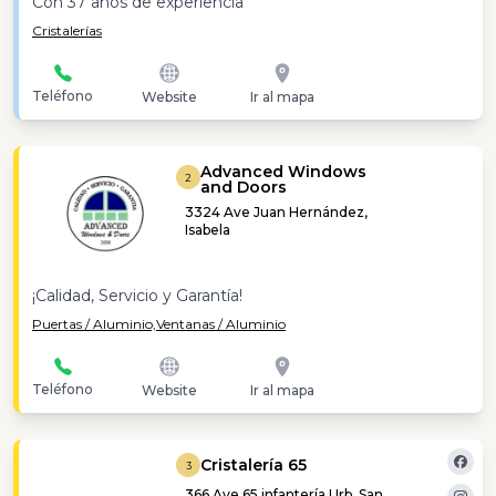
Con 37 años de experiencia
Cristalerías
Teléfono
Website
Ir al mapa
Advanced Windows
2
and Doors
3324 Ave Juan Hernández,
Isabela
¡Calidad, Servicio y Garantía!
Puertas / Aluminio,
Ventanas / Aluminio
Teléfono
Website
Ir al mapa
Cristalería 65
3
366 Ave 65 infantería Urb. San