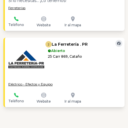
Si lo necesitas... ¡Lo tenemos!
Ferreterías
Teléfono
Website
Ir al mapa
La Ferretería . PR
2
Abierto
25 Carr 869, Cataño
Eléctrico - Efectos y Equipo
Teléfono
Website
Ir al mapa