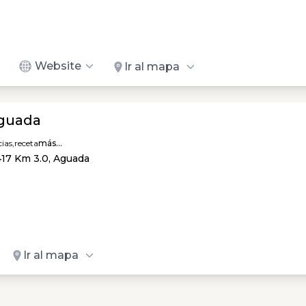
Website
Ir al mapa
guada
ias,
receta
más...
417 Km 3.0, Aguada
Ir al mapa