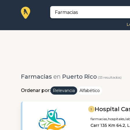
L
Farmacias
en
Puerto Rico
(33 resultados)
Ordenar por:
Relevancia
Alfabético
Hospital Ca
1
farmacias,
hospitales,
la
Carr 135 Km 64.2, 