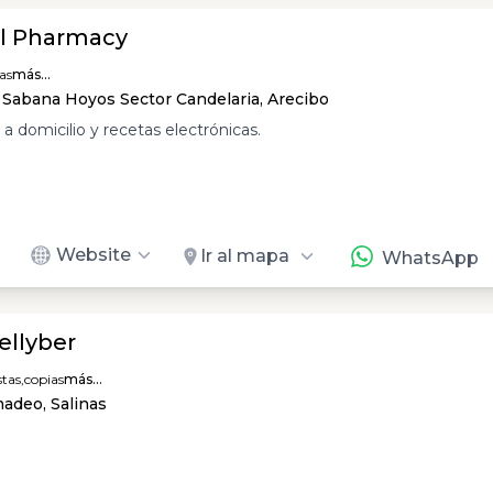
al Pharmacy
as
más...
. Sabana Hoyos Sector Candelaria, Arecibo
a domicilio y recetas electrónicas.
Website
Ir al mapa
WhatsApp
ellyber
tas,
copias
más...
adeo, Salinas