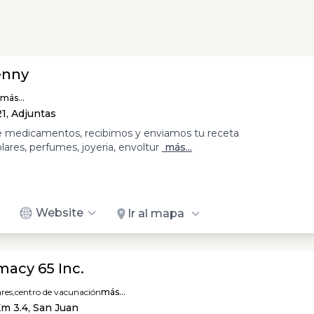
enny
más...
21, Adjuntas
e medicamentos, recibimos y enviamos tu receta
olares, perfumes, joyeria, envoltur
más...
Website
Ir al mapa
acy 65 Inc.
res,
centro de vacunación
más...
Km 3.4, San Juan