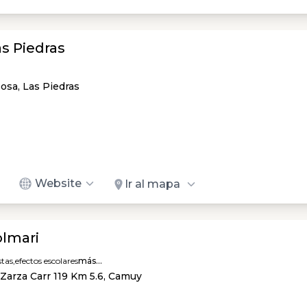
s Piedras
osa, Las Piedras
Website
Ir al mapa
olmari
tas,
efectos escolares
más...
Zarza Carr 119 Km 5.6, Camuy