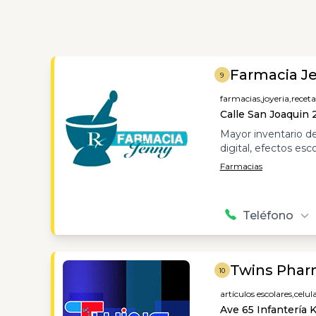
Farmacia J
9
farmacias,
joyeria,
receta
Calle San Joaquin 
Mayor inventario d
digital, efectos esc
Farmacias
Teléfono
Twins Pharm
10
artículos escolares,
celula
Ave 65 Infantería 