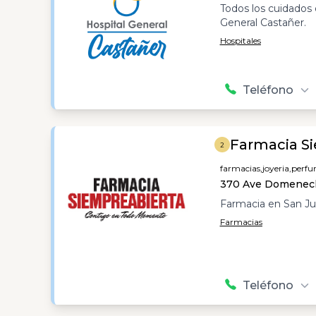
Todos los cuidados 
General Castañer.
Hospitales
Teléfono
Farmacia S
2
farmacias,
joyeria,
perfu
370 Ave Domenech
Farmacia en San Ju
Farmacias
Teléfono