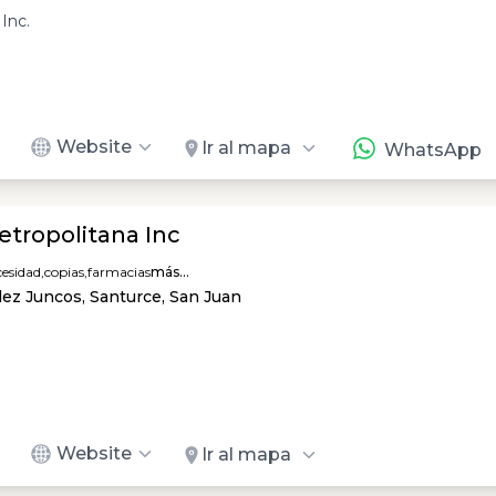
Inc.
Website
Ir al mapa
WhatsApp
tropolitana Inc
esidad,
copias,
farmacias
más...
ez Juncos, Santurce, San Juan
Website
Ir al mapa