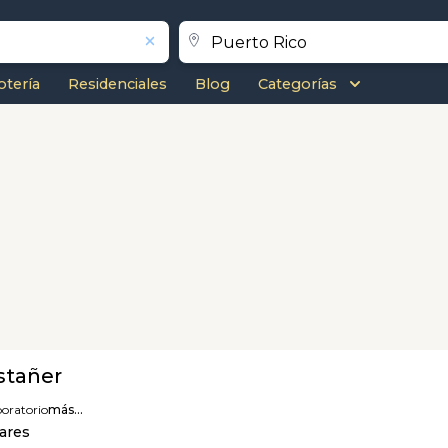
otería
Residenciales
Blog
Categorías
stañer
boratorio
más...
Lares