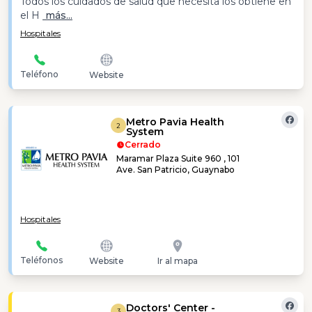
Todos los cuidados de salud que necesita los obtiene en
el H
más...
Hospitales
Teléfono
Website
Metro Pavia Health
2
System
Cerrado
Maramar Plaza Suite 960 , 101
Ave. San Patricio, Guaynabo
Hospitales
Teléfonos
Website
Ir al mapa
Doctors' Center -
3