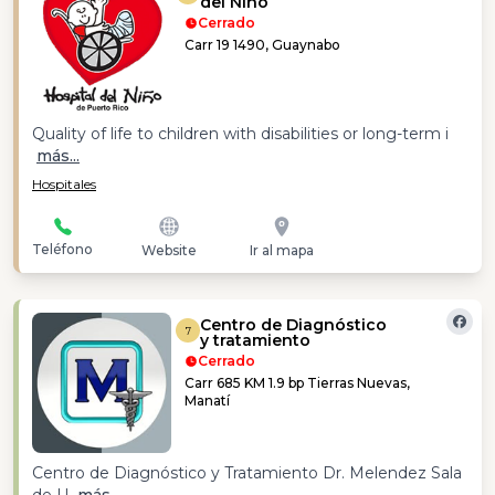
del Niño
Cerrado
Carr 19 1490, Guaynabo
Quality of life to children with disabilities or long-term i
más...
Hospitales
Teléfono
Website
Ir al mapa
Centro de Diagnóstico
7
y tratamiento
Cerrado
Carr 685 KM 1.9 bp Tierras Nuevas,
Manatí
Centro de Diagnóstico y Tratamiento Dr. Melendez Sala
de U
más...