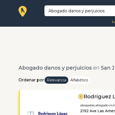
L
Abogado danos y perjuicios
en
San 
Ordenar por:
Relevancia
Alfabético
Rodríguez L
1
abogadas,
abogado civil
2192 Ave Las Amer