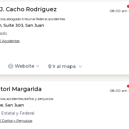
o J. Cacho Rodríguez
08:00 am 
ios,
abogado tribunal federal,
accidentes
n, Suite 303, San Juan
zado
/ Accidentes
Website
Ir al mapa
tori Margarida
08:00 am 
ios,
accidentes,
daños y perjuicios
ue, San Juan
Estatal y Federal
 Daños y Perjuicios