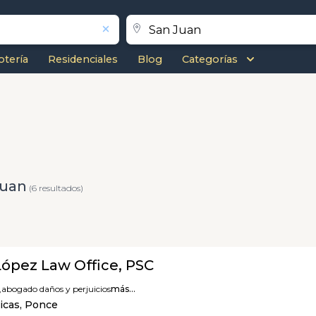
otería
Residenciales
Blog
Categorías
Juan
(6 resultados)
ópez Law Office, PSC
,
abogado daños y perjuicios
más...
icas, Ponce