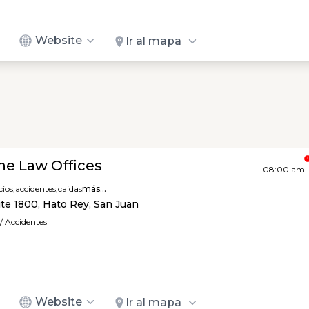
Website
Ir al mapa
ne Law Offices
08:00 am 
ios,
accidentes,
caidas
más...
te 1800, Hato Rey, San Juan
/ Accidentes
Website
Ir al mapa