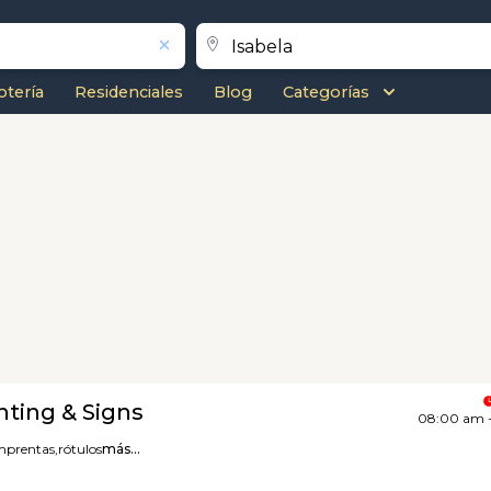
otería
Residenciales
Blog
Categorías
nting & Signs
08:00 am 
mprentas,
rótulos
más...