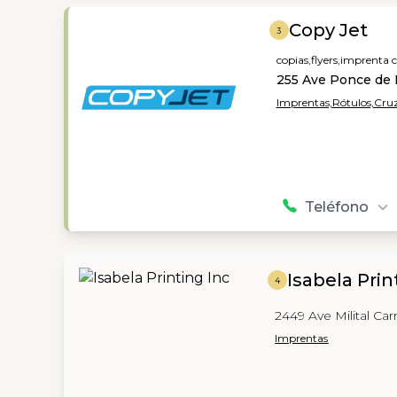
Copy Jet
3
copias,
flyers,
imprenta c
255 Ave Ponce de 
Imprentas,
Rótulos,
Cruz
Teléfono
Isabela Prin
4
2449 Ave Milital Car
Imprentas