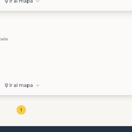
Ir al mapa
abela
Ir al mapa
1