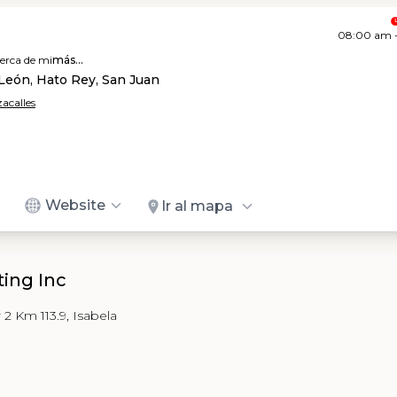
08:00 am 
erca de mi
más...
León, Hato Rey, San Juan
acalles
Website
Ir al mapa
ting Inc
r 2 Km 113.9, Isabela