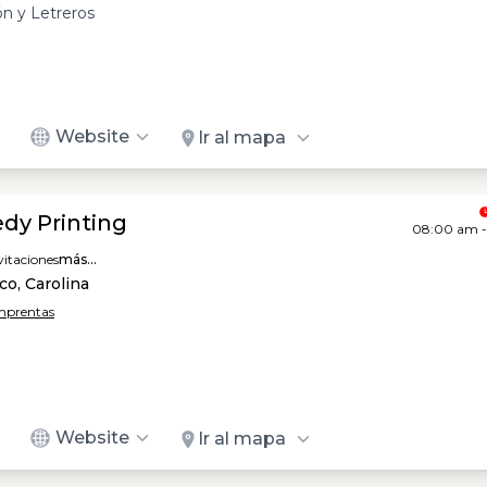
ón y Letreros
Website
Ir al mapa
dy Printing
08:00 am 
vitaciones
más...
o, Carolina
mprentas
Website
Ir al mapa