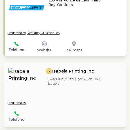
255 Ave Ponce de León, Hato
Rey, San Juan
Imprentas,
Rótulos,
Cruzacalles
Teléfono
Website
Ir al mapa
Isabela Printing Inc
4
2449 Ave Milital Carr 2 Km 113.9,
Isabela
Imprentas
Teléfono